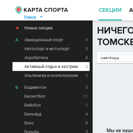
СЕКЦИИ
А
Томск

НИЧЕГО
★
Новые секции
ТОМСКЕ
А
Авиационный спорт
3
Автоспорт и мотоспорт
3
Акробатика
8
Активный отдых и экстрим
2
Альпинизм и скалолазание
2
Б
Бадминтон
3
Баскетбол
11
Бейсбол
1
Бильярд
4
Бокс
8
Мы не нашл
Борьба
3