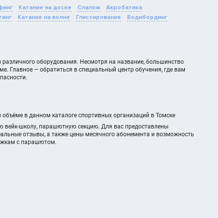
финг
Катание на доске
Слалом
Акробатика
тинг
Катание на волне
Глиссирование
Бодибординг
м различного оборудования. Несмотря на название, большинство
е. Главное — обратиться в специальный центр обучения, где вам
пасности.
м объёме в данном каталоге спортивных организаций в Томске
ую вейк-школу, парашютную секцию. Для вас предоставлены
реальные отзывы, а также цены месячного абонемента и возможность
рыжкам с парашютом.