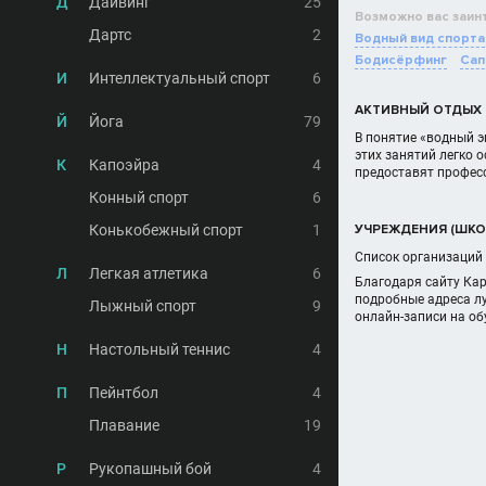
Д
Дайвинг
25
Возможно вас заин
Дартс
2
Водный вид спорта
Бодисёрфинг
Сап
И
Интеллектуальный спорт
6
АКТИВНЫЙ ОТДЫХ 
Й
Йога
79
В понятие «водный э
этих занятий легко 
К
Капоэйра
4
предоставят професс
Конный спорт
6
Конькобежный спорт
1
УЧРЕЖДЕНИЯ (ШКО
Список организаций 
Л
Легкая атлетика
6
Благодаря сайту Ка
подробные адреса лу
Лыжный спорт
9
онлайн-записи на об
Н
Настольный теннис
4
П
Пейнтбол
4
Плавание
19
Р
Рукопашный бой
4