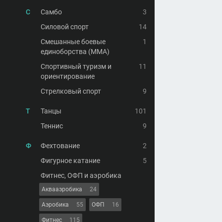
С
Самбо
3
Силовой спорт
14
Смешанные боевые
1
единоборства (MMA)
Спортивный туризм и
11
ориентирование
Стрелковый спорт
9
Т
Танцы
101
Теннис
9
Ф
Фехтование
2
Фигурное катание
5
Фитнес, ОФП и аэробика
Аквааэробика
24
Аэробика
55
ОФП
16
Фитнес
115