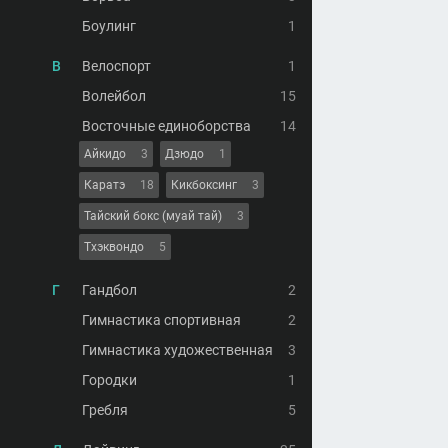
Боулинг
1
В
Велоспорт
1
Волейбол
15
Восточные единоборства
14
Айкидо
3
Дзюдо
1
Каратэ
18
Кикбоксинг
3
Тайский бокс (муай тай)
3
Тхэквондо
5
Г
Гандбол
2
Гимнастика спортивная
2
Гимнастика художественная
3
Городки
1
Гребля
5