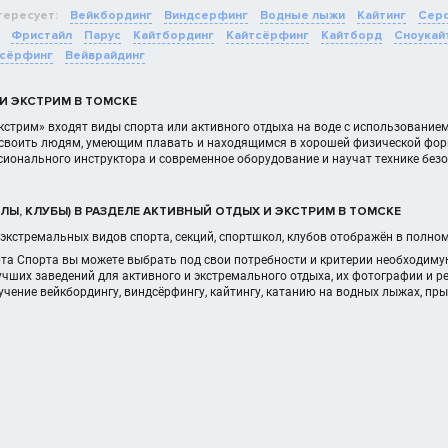
тересует:
Вейкбординг
Виндсерфинг
Водные лыжи
Кайтинг
Сер
Фристайл
Парус
Кайтбординг
Кайтсёрфинг
Кайтборд
Сноукай
сёрфинг
Вейврайдинг
И ЭКСТРИМ В ТОМСКЕ
кстрим» входят виды спорта или активного отдыха на воде с использование
освоить людям, умеющим плавать и находящимся в хорошей физической форм
ионального инструктора и современное оборудование и научат технике безо
ЛЫ, КЛУБЫ) В РАЗДЕЛЕ АКТИВНЫЙ ОТДЫХ И ЭКСТРИМ В ТОМСКЕ
экстремальных видов спорта, секций, спортшкол, клубов отображён в полно
рта Спорта вы можете выбрать под свои потребности и критерии необходим
чших заведений для активного и экстремального отдыха, их фотографии и 
учение вейкбордингу, виндсёрфингу, кайтингу, катанию на водных лыжах, п