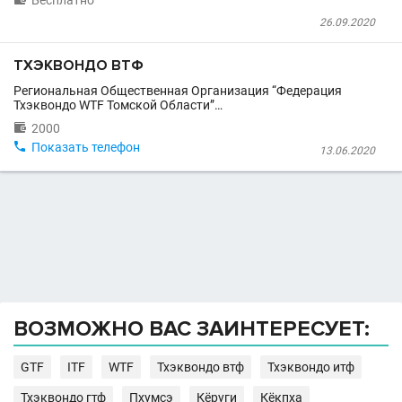
Бесплатно
26.09.2020
ТХЭКВОНДО ВТФ
Региональная Общественная Организация “Федерация
Тхэквондо WTF Томской Области”…

2000

Показать телефон
13.06.2020
ВОЗМОЖНО ВАС ЗАИНТЕРЕСУЕТ:
GTF
ITF
WTF
Тхэквондо втф
Тхэквондо итф
Тхэквондо гтф
Пхумсэ
Кёруги
Кёкпха