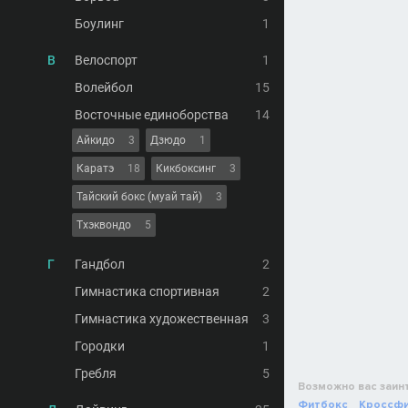
Боулинг
1
В
Велоспорт
1
Волейбол
15
Восточные единоборства
14
Айкидо
3
Дзюдо
1
Каратэ
18
Кикбоксинг
3
Тайский бокс (муай тай)
3
Тхэквондо
5
Г
Гандбол
2
Гимнастика спортивная
2
Гимнастика художественная
3
Городки
1
Гребля
5
Возможно вас заин
Фитбокс
Кроссф