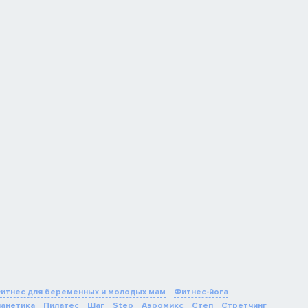
итнес для беременных и молодых мам
Фитнес-йога
ланетика
Пилатес
Шаг
Step
Аэромикс
Степ
Стретчинг