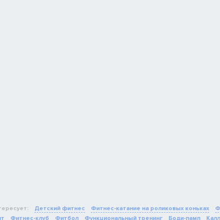
тересует:
Детский фитнес
Фитнес-катание на роликовых коньках
Ф
ит
Фитнес-клуб
Фитбол
Функциональный тренинг
Боди-памп
Кал