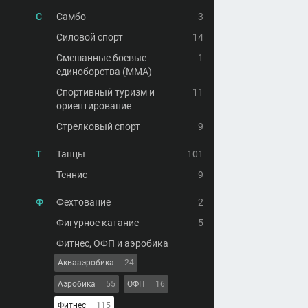
С
Самбо
3
Силовой спорт
14
Смешанные боевые
1
единоборства (MMA)
Спортивный туризм и
11
ориентирование
Стрелковый спорт
9
Т
Танцы
101
Теннис
9
Ф
Фехтование
2
Фигурное катание
5
Фитнес, ОФП и аэробика
Аквааэробика
24
Аэробика
55
ОФП
16
Фитнес
115