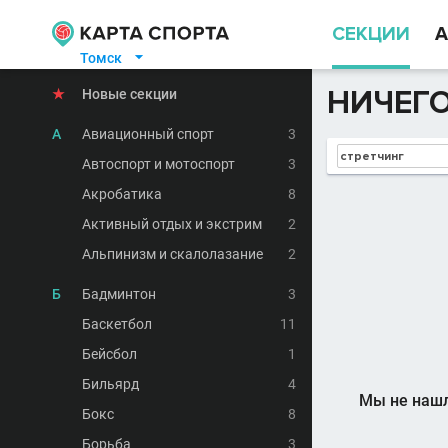
СЕКЦИИ
А
Томск

НИЧЕГО
★
Новые секции
А
Авиационный спорт
3
Автоспорт и мотоспорт
3
Акробатика
8
Активный отдых и экстрим
2
Альпинизм и скалолазание
2
Б
Бадминтон
3
Баскетбол
11
Бейсбол
1
Бильярд
4
Мы не нашл
Бокс
8
Борьба
3