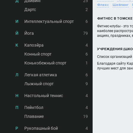
Д
Дайвинг
25
Флекс
Шейпинг
Дартс
2
ФИТНЕС В ТОМСКЕ
И
Интеллектуальный спорт
6
Фитнес-клубы - это т
наиболее распростра
Й
Йога
79
акциях, праздниках,
К
Капоэйра
4
УЧРЕЖДЕНИЯ (ШКОЛ
Конный спорт
6
Список организаций 
Конькобежный спорт
1
Благодаря сайту Кар
лучших мест для зан
Л
Легкая атлетика
6
Лыжный спорт
9
Н
Настольный теннис
4
П
Пейнтбол
4
Плавание
19
Р
Рукопашный бой
4