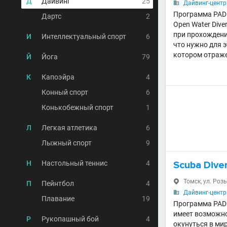
Д
Дайвинг
25
Дайвинг-центр 

Программа PADI
Дартс
2
Open Water Dive
при прохождени
И
Интеллектуальный спорт
6
что нужно для э
котором отраже
Й
Йога
79
К
Капоэйра
4
Конный спорт
6
Конькобежный спорт
1
Л
Легкая атлетика
6
Лыжный спорт
9
Н
Настольный теннис
4
Scuba Dive
Томск, ул. Роз

П
Пейнтбол
4
Дайвинг-центр 

Плавание
19
Программа PADI 
имеет возможно
Р
Рукопашный бой
4
окунуться в ми