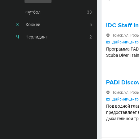
Футбол
33
IDC Staff I
Х
Хоккей
5
Томск, ул. Роз

Ч
Черлидинг
2
Дайвинг-центр 

Программа PADI 
Scuba Diver Trai
PADI Disco
Томск, ул. Роз

Дайвинг-центр 

Под водной гла
предоставляет 
дыхательной тр