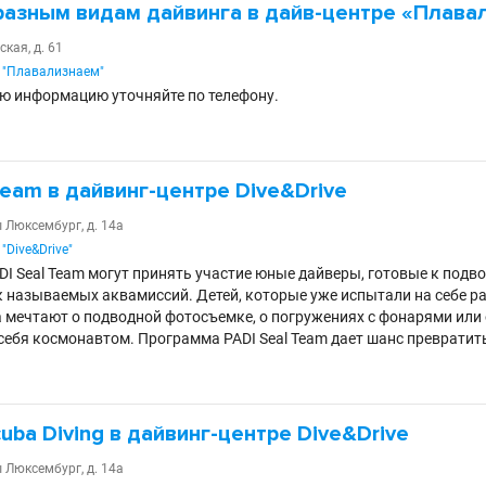
разным видам дайвинга в дайв-центре «Плава
ская, д. 61
 "Плавализнаем"
ю информацию уточняйте по телефону.
Team в дайвинг-центре Dive&Drive
ы Люксембург, д. 14а
"Dive&Drive"
DI Seal Team могут принять участие юные дайверы, готовые к под
 называемых аквамиссий. Детей, которые уже испытали на себе р
а мечтают о подводной фотосъемке, о погружениях с фонарями или
себя космонавтом. Программа PADI Seal Team дает шанс превратить
cuba Diving в дайвинг-центре Dive&Drive
ы Люксембург, д. 14а