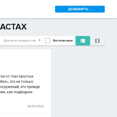
ДОБАВИТЬ ...
ЛАСТАХ


Для всех возрастов
Бесплатные
тое от глаз простых
ive», это не только
огружений, это прежде
ия, как подводное
30.09.2020