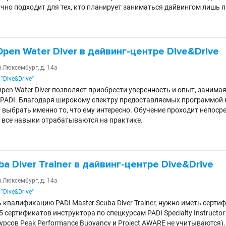
но подходит для тех, кто планирует заниматься дайвингом лишь па
pen Water Diver в дайвинг-центре Dive&Drive
ы Люксембург, д. 14а
"Dive&Drive"
Open Water Diver позволяет приобрести уверенность и опыт, занима
PADI. Благодаря широкому спектру предоставляемых программой 
выбрать именно то, что ему интересно. Обучение проходит непосре
е все навыки отрабатываются на практике.
ba Diver Trainer в дайвинг-центре Dive&Drive
ы Люксембург, д. 14а
"Dive&Drive"
квалификацию PADI Master Scuba Diver Trainer, нужно иметь сертифик
5 сертификатов инструктора по спецкурсам PADI Specialty Instructo
урсов Peak Performance Buoyancy и Project AWARE не учитываются).