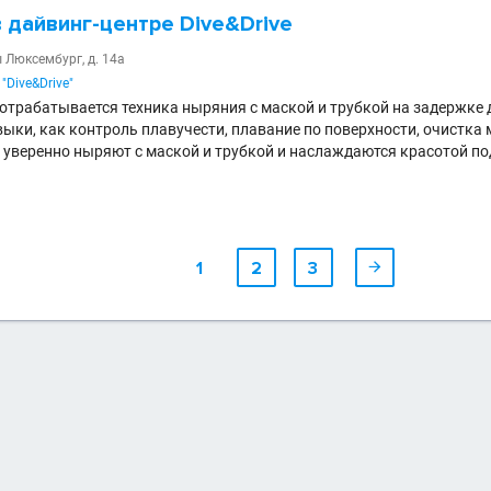
 в дайвинг-центре Dive&Drive
ы Люксембург, д. 14а
"Dive&Drive"
отрабатывается техника ныряния с маской и трубкой на задержке д
выки, как контроль плавучести, плавание по поверхности, очистка
ы уверенно ныряют с маской и трубкой и наслаждаются красотой п
1
2
3
