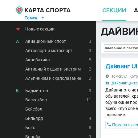
СЕКЦИИ
А
Томск

ДАЙВИН
★
Новые секции
А
Авиационный спорт
3
Автоспорт и мотоспорт
3
Акробатика
8
Дайвинг Ul
Активный отдых и экстрим
2
Томск, ул. Кото

Альпинизм и скалолазание
2
Дайвинг центр 

Дайвинг это не 
Б
Бадминтон
3
обывателей, кра
Баскетбол
11
обучающие прог
всего клуб объ
Бейсбол
1
плавание.
Бильярд
4

Показать те
Бокс
8
Борьба
3