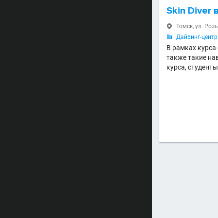
Skin Diver
Томск, ул. Роз

Дайвинг-центр 

В рамках курса 
также такие на
курса, студент