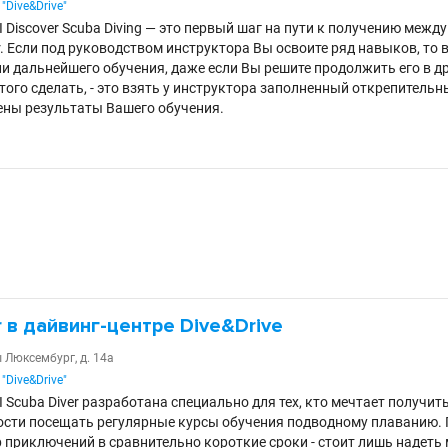
"Dive&Drive"
 Discover Scuba Diving — это первый шаг на пути к получению меж
r. Если под руководством инструктора Вы освоите ряд навыков, то 
и дальнейшего обучения, даже если Вы решите продолжить его в др
того сделать, - это взять у инструктора заполненный открепительный
ны результаты Вашего обучения.
r в дайвинг-центре Dive&Drive
ы Люксембург, д. 14а
"Dive&Drive"
Scuba Diver разработана специально для тех, кто мечтает получить
сти посещать регулярные курсы обучения подводному плаванию.
р приключений в сравнительно короткие сроки - стоит лишь надеть