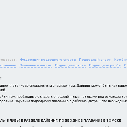
тересует:
Федерация подводного спорта
Подводный спорт
Комбин
ирование
Плавание в ластах
Подводная охота
Подводное регби
С
Е
дное плавание со специальным снаряжением. Дайвинг может быть как видом 
ний.
айвингом, необходимо овладеть определёнными навыками под руководство
удование. Обучение подводному плаванию в дайвинг-центре — это необходим
ЛЫ, КЛУБЫ) В РАЗДЕЛЕ ДАЙВИНГ, ПОДВОДНОЕ ПЛАВАНИЕ В ТОМСКЕ