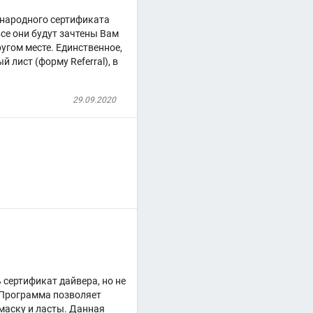
дународного сертификата
все они будут зачтены Вам
угом месте. Единственное,
 лист (форму Referral), в
29.09.2020
 сертификат дайвера, но не
 Программа позволяет
 маску и ласты. Данная