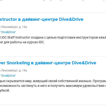
nstructor в дайвинг-центре Dive&Drive
ы Люксембург, д. 14а
"Dive&Drive"
IDC Staff Instructor создана с целью подготовки инструкторов ква
ner для работы на курсах IDC.
ver Snorkeling в дайвинг-центре Dive&Drive
ы Люксембург, д. 14а
"Dive&Drive"
дью скрывается мир, живущий своей собственной жизнью. Программа
возможность заглянуть в него и получить максимум удовольствия 
убкой.