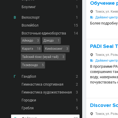
Обучение 
Боулинг
1
Томск, ул. Киев

В
Велоспорт
1
Дайвинг-центр

Более подробну
Волейбол
15
Восточные единоборства
14
Айкидо
3
Дзюдо
1
PADI Seal 
Каратэ
18
Кикбоксинг
3
Томск, ул. Роз

Тайский бокс (муай тай)
3
Дайвинг-центр 

Тхэквондо
5
В программе PA
совершению так
Г
Гандбол
2
воду, наверняк
почувствовать 
Гимнастика спортивная
2
Гимнастика художественная
3
Городки
1
Discover S
Гребля
5
Томск, ул. Роз
