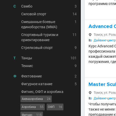
программа отлич
С
Самбо
3
Силовой спорт
14
Смешанные боевые
1
Advanced O
единоборства (MMA)
Спортивный туризм и
11
Томск, ул. Роз

ориентирование
Дайвинг-центр 

Курс Advanced 
Стрелковый спорт
9
профессионала 
каждый сможет 
Т
Танцы
101
погружения, гд
Теннис
9
Ф
Фехтование
2
Master Scu
Фигурное катание
5
Фитнес, ОФП и аэробика
Томск, ул. Роз

Дайвинг-центр 

Аквааэробика
24
Чтобы получить 
Аэробика
55
ОФП
16
также не менее 
преподавание к
Фитнес
115