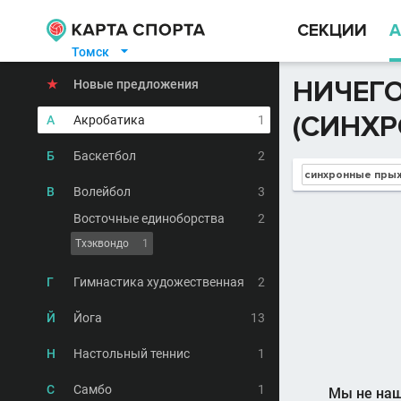
СЕКЦИИ
А
Томск

НИЧЕГО
★
Новые предложения
(СИНХР
А
Акробатика
1
Б
Баскетбол
2
В
Волейбол
3
Восточные единоборства
2
Тхэквондо
1
Г
Гимнастика художественная
2
Й
Йога
13
Н
Настольный теннис
1
С
Самбо
1
Мы не наш