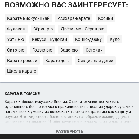
ВОЗМОЖНО ВАС ЗАИНТЕРЕСУЕТ:
Каратэ киокусинкай
Асихара-карате
Косики
Фудокан
Сёрин-рю
Дзёсинмон Сёрин-рю
Уэти Рю
Кёкусин Будокай
Конно-дзюку
Кудо
Сито-рю
Годзю-рю
Вадо-рю
Сётокан
Каратэ россии
Карате дети
Секции для детей
Школа карате
КАРАТЭ В ТОМСКЕ
Каратэ – боевое искусство Японии. Отличительные черты этого
рукопашного боя не только в правильности нанесения ударов руками и
ногами, но и в умении использовать тактику и стратегию как защиту и
оружие. Этот вид спорта больше становится образом жизни, где учат
стремиться к гармонии. Чтобы научиться искусству каратэ достаточно
записаться в клубы каратэ.
РАЗВЕРНУТЬ