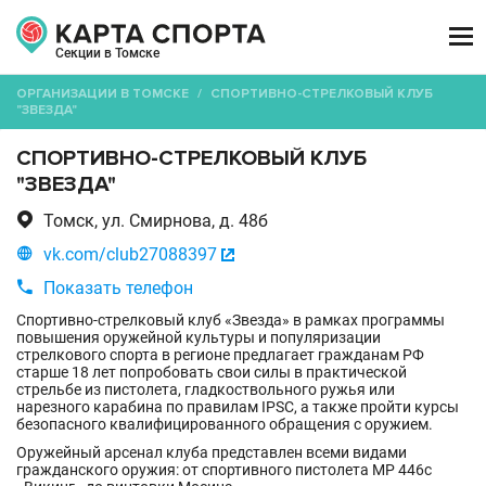

Секции в Томске
ОРГАНИЗАЦИИ В ТОМСКЕ
/
СПОРТИВНО-СТРЕЛКОВЫЙ КЛУБ
"ЗВЕЗДА"
СПОРТИВНО-СТРЕЛКОВЫЙ КЛУБ
"ЗВЕЗДА"

Томск, ул. Смирнова, д. 48б

vk.com/club27088397


Показать телефон
Спортивно-стрелковый клуб «Звезда» в рамках программы
повышения оружейной культуры и популяризации
стрелкового спорта в регионе предлагает гражданам РФ
старше 18 лет попробовать свои силы в практической
стрельбе из пистолета, гладкоствольного ружья или
нарезного карабина по правилам IPSC, а также пройти курсы
безопасного квалифицированного обращения с оружием.
Оружейный арсенал клуба представлен всеми видами
гражданского оружия: от спортивного пистолета МР 446с